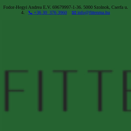
Fodor-Hegyi Andrea E.V. 69679997-1-36. 5000 Szolnok, Cserfa u.
4.
📞 +36 30 376 3960
📧 info@fittenma.hu