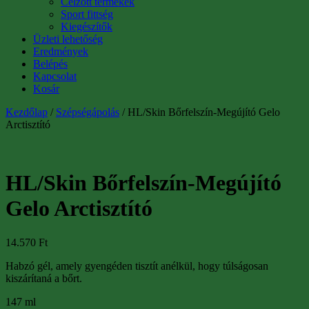
Célzott termékek
Sport fittség
Kiegészítők
Üzleti lehetőség
Eredmények
Belépés
Kapcsolat
Kosár
Kezdőlap
/
Szépségápolás
/ HL/Skin Bőrfelszín-Megújító Gelo
Arctisztító
HL/Skin Bőrfelszín-Megújító
Gelo Arctisztító
14.570
Ft
Habzó gél, amely gyengéden tisztít anélkül, hogy túlságosan
kiszárítaná a bőrt.
147 ml