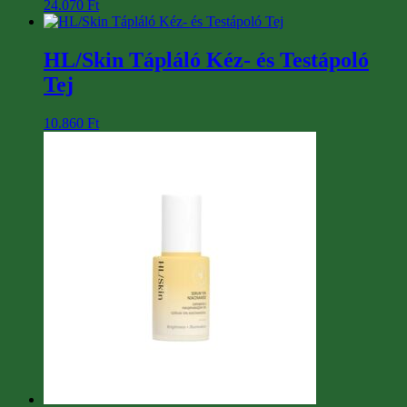
24.070
Ft
HL/Skin Tápláló Kéz- és Testápoló
Tej
10.860
Ft