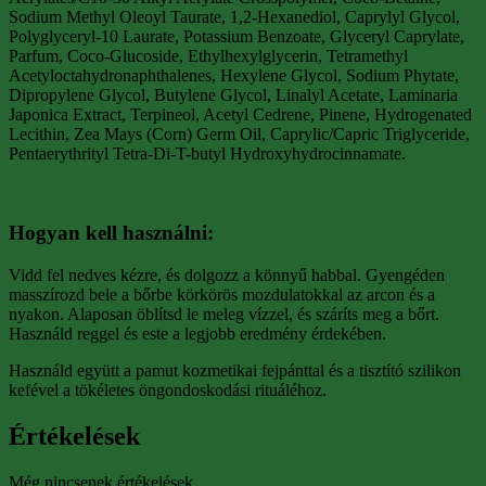
Sodium Methyl Oleoyl Taurate, 1,2-Hexanediol, Caprylyl Glycol,
Polyglyceryl-10 Laurate, Potassium Benzoate, Glyceryl Caprylate,
Parfum, Coco-Glucoside, Ethylhexylglycerin, Tetramethyl
Acetyloctahydronaphthalenes, Hexylene Glycol, Sodium Phytate,
Dipropylene Glycol, Butylene Glycol, Linalyl Acetate, Laminaria
Japonica Extract, Terpineol, Acetyl Cedrene, Pinene, Hydrogenated
Lecithin, Zea Mays (Corn) Germ Oil, Caprylic/Capric Triglyceride,
Pentaerythrityl Tetra-Di-T-butyl Hydroxyhydrocinnamate.
Hogyan kell használni:
Vidd fel nedves kézre, és dolgozz a könnyű habbal. Gyengéden
masszírozd bele a bőrbe körkörös mozdulatokkal az arcon és a
nyakon. Alaposan öblítsd le meleg vízzel, és száríts meg a bőrt.
Használd reggel és este a legjobb eredmény érdekében.
Használd együtt a pamut kozmetikai fejpánttal és a tisztító szilikon
kefével a tökéletes öngondoskodási rituáléhoz.
Értékelések
Még nincsenek értékelések.