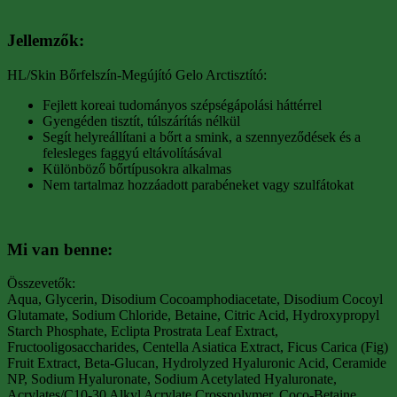
Jellemzők:
HL/Skin Bőrfelszín-Megújító Gelo Arctisztító:
Fejlett koreai tudományos szépségápolási háttérrel
Gyengéden tisztít, túlszárítás nélkül
Segít helyreállítani a bőrt a smink, a szennyeződések és a
felesleges faggyú eltávolításával
Különböző bőrtípusokra alkalmas
Nem tartalmaz hozzáadott parabéneket vagy szulfátokat
Mi van benne:
Összevetők:
Aqua, Glycerin, Disodium Cocoamphodiacetate, Disodium Cocoyl
Glutamate, Sodium Chloride, Betaine, Citric Acid, Hydroxypropyl
Starch Phosphate, Eclipta Prostrata Leaf Extract,
Fructooligosaccharides, Centella Asiatica Extract, Ficus Carica (Fig)
Fruit Extract, Beta-Glucan, Hydrolyzed Hyaluronic Acid, Ceramide
NP, Sodium Hyaluronate, Sodium Acetylated Hyaluronate,
Acrylates/C10-30 Alkyl Acrylate Crosspolymer, Coco-Betaine,