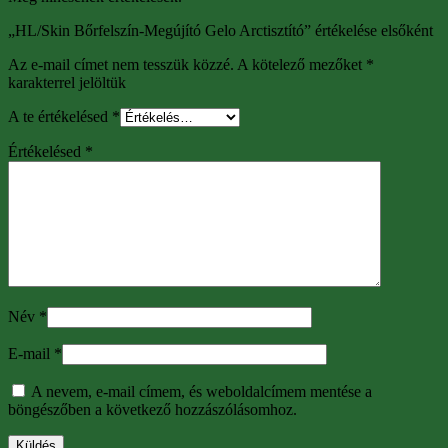
„HL/Skin Bőrfelszín-Megújító Gelo Arctisztító” értékelése elsőként
Az e-mail címet nem tesszük közzé.
A kötelező mezőket
*
karakterrel jelöltük
A te értékelésed
*
Értékelésed
*
Név
*
E-mail
*
A nevem, e-mail címem, és weboldalcímem mentése a
böngészőben a következő hozzászólásomhoz.