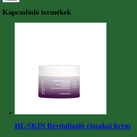
Kapcsolódó termékek
HL/SKIN Revitalizáló éjszakai krém