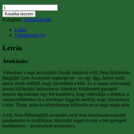
HL/Skin
Bőrfelszín-
Kosárba teszem
Megújító
Kategória:
Szépségápolás
Gelo
Arctisztító
Leírás
mennyiség
Vélemények (0)
Leírás
Áttekintés:
Változtasd a napi arctisztítást frissítő rituálévá a HL/Skin Bőrfelszín-
Megújító Gelo Arctisztító segítségével – ez egy lágy, habzó zselé,
amely tisztít anélkül, hogy kiszárítaná a bőrt. Ez a magas színvonalú
koreai bőrápolási tudományos alapokon kifejlesztett gyengéd
lemosó átgondoltan úgy lett kialakítva, hogy eltávolítja a sminket, a
szennyeződéseket és a felesleges faggyút anélkül, hogy túlszárítaná
a bőrt. Tiszta, puha és kényelmesen felfrissült arcot hagy maga után.
A HL/Skin Bőrmegújító arctisztító zselé nem tartalmazhozzáadott
parabéneket és szulfátokat. Használd reggel és este a bőr gyengéd
tisztításához – arcmosásról arcmosásra.