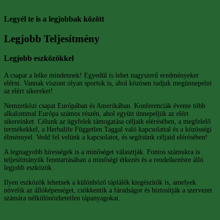
Legyél te is a legjobbak között
Legjobb Teljesítmény
Legjobb eszközökkel
A csapat a lelke mindennek! Egyedül is lehet nagyszerű eredményeket
elérni. Vannak viszont olyan sportok is, ahol közösen tudjuk megünnepelni
az elért sikereket!
Nemzetközi csapat Európában és Amerikában. Konferenciák évente több
alkalommal Európa számos részén, ahol együtt ünnepeljük az elért
sikereinket. Célunk az ügyfelek támogatása céljaik elérésében, a megfelelő
termékekkel, a Herbalife Független Taggal való kapcsolattal és a közösségi
élménnyel. Vedd fel velünk a kapcsolatot, és segítsünk céljaid elérésében!
A legnagyobb hírességek is a minőséget választják. Fontos számukra is
teljesítmányük fenntartásában a minőségi étkezés és a rendelkezésre álló
legjobb eszközök.
Ilyen eszközök lehetnek a különböző táplálék kiegészítők is, amelyek
növelik az állóképességet, csökkentik a fáradságot és biztosítják a szervezet
számára nélkülönözhetetlen tápanyagokat.