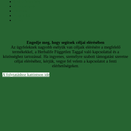
Üzleti lehetőség
Eredmények
Belépés
Kapcsolat
Kosár
Engedje meg, hogy segítsek céljai elérésében
Az ügyfeleknek nagyobb esélyük van céljaik elérésére a megfelelő
termékekkel, a Herbalife Független Taggal való kapcsolattal és a
közösséghez tartozással. Ha ingyenes, személyre szabott támogatást szeretne
céljai eléréséhez, kérjük, vegye fel velem a kapcsolatot a fenti
elérhetőségeken.
A folytatáshoz kattintson ide