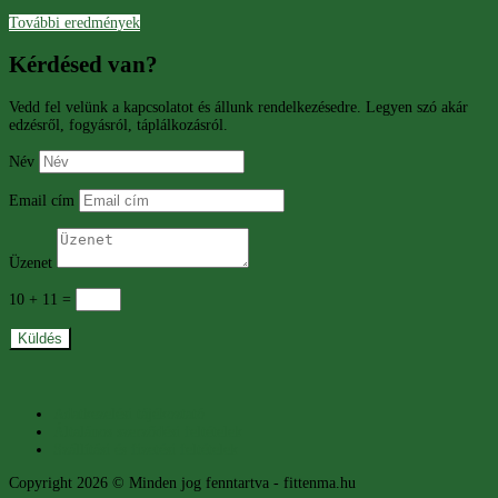
További eredmények
Kérdésed van?
Vedd fel velünk a kapcsolatot és állunk rendelkezésedre. Legyen szó akár
edzésről, fogyásról, táplálkozásról.
Név
Email cím
Üzenet
10 + 11
=
Küldés
Adatkezelési tájékoztató
Általános szerződési feltételek
Szállítási és fizetési feltételek
Copyright 2026 © Minden jog fenntartva - fittenma.hu