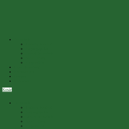
Termékek
Testsúly kontroll
Szépségápolás
Célzott termékek
Sport fittség
Kiegészítők
Üzleti lehetőség
Eredmények
Belépés
Kapcsolat
Kosár
Termékek
Testsúly kontroll
Szépségápolás
Célzott termékek
Sport fittség
Kiegészítők