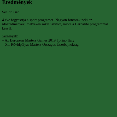
Eredmények
Senior úszó
4 éve fogyasztja a sport programot. Nagyon fontosak neki az
időeredmények, melyeken sokat javított, mióta a Herbalife programmal
készül.
Versenyek:
– Az European Masters Games 2019 Torino Italy
– XI. Rövidpályás Masters Országos Úszóbajnokság