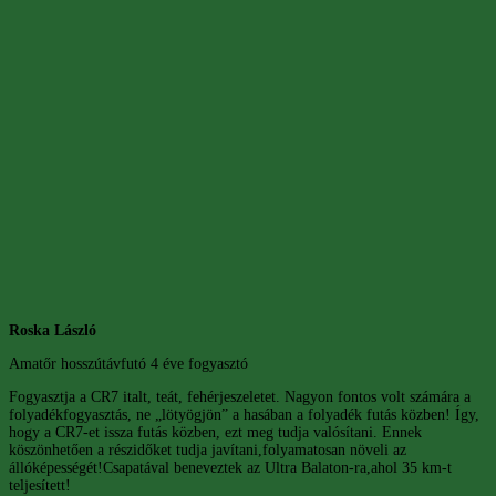
Roska László
Amatőr hosszútávfutó 4 éve fogyasztó
Fogyasztja a CR7 italt, teát, fehérjeszeletet. Nagyon fontos volt számára a
folyadékfogyasztás, ne „lötyögjön” a hasában a folyadék futás közben! Így,
hogy a CR7-et issza futás közben, ezt meg tudja valósítani. Ennek
köszönhetően a részidőket tudja javítani,folyamatosan növeli az
állóképességét!Csapatával beneveztek az Ultra Balaton-ra,ahol 35 km-t
teljesített!