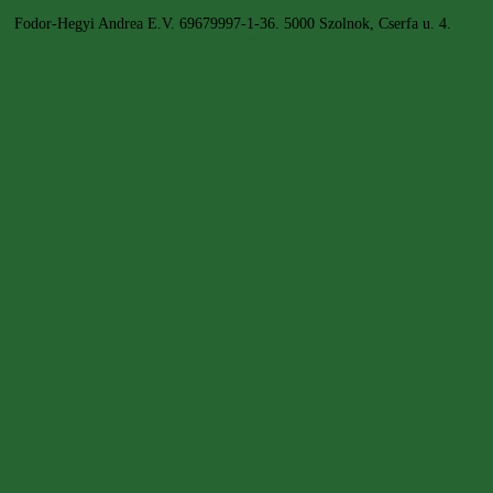
Fodor-Hegyi Andrea E.V. 69679997-1-36. 5000 Szolnok, Cserfa u. 4.
📞
+36 30 376 3960
📧 info@fittenma.hu