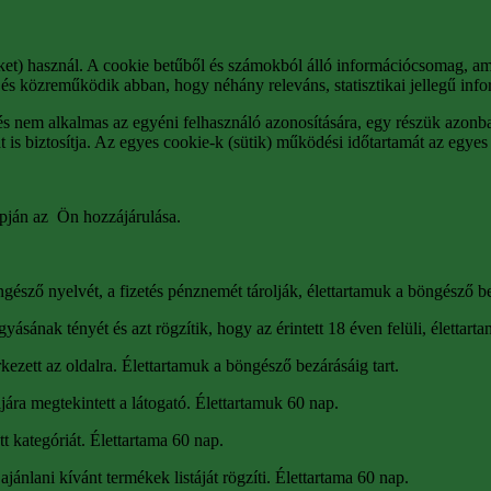
iket) használ. A cookie betűből és számokból álló információcsomag, a
és közreműködik abban, hogy néhány releváns, statisztikai jellegű info
s nem alkalmas az egyéni felhasználó azonosítására, egy részük azonban
is biztosítja. Az egyes cookie-k (sütik) működési időtartamát az egyes 
apján az Ön hozzájárulása.
ngésző nyelvét, a fizetés pénznemét tárolják, élettartamuk a böngésző
ásának tényét és azt rögzítik, hogy az érintett 18 éven felüli, élettart
kezett az oldalra. Élettartamuk a böngésző bezárásáig tart.
jára megtekintett a látogató. Élettartamuk 60 nap.
tt kategóriát. Élettartama 60 nap.
nlani kívánt termékek listáját rögzíti. Élettartama 60 nap.