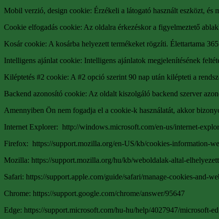
Mobil verzió, design cookie: Érzékeli a látogató használt eszközt, és m
Cookie elfogadás cookie: Az oldalra érkezéskor a figyelmeztető ablakb
Kosár cookie: A kosárba helyezett termékeket rögzíti. Élettartama 365
Intelligens ajánlat cookie: Intelligens ajánlatok megjelenítésének feltét
Kiléptetés #2 cookie: A #2 opció szerint 90 nap után kilépteti a rendsz
Backend azonosító cookie: Az oldalt kiszolgáló backend szerver azonos
Amennyiben Ön nem fogadja el a cookie-k használatát, akkor bizonyos 
Internet Explorer: http://windows.microsoft.com/en-us/internet-explo
Firefox: https://support.mozilla.org/en-US/kb/cookies-information-w
Mozilla: https://support.mozilla.org/hu/kb/weboldalak-altal-elhelyezett
Safari: https://support.apple.com/guide/safari/manage-cookies-and-we
Chrome: https://support.google.com/chrome/answer/95647
Edge: https://support.microsoft.com/hu-hu/help/4027947/microsoft-ed