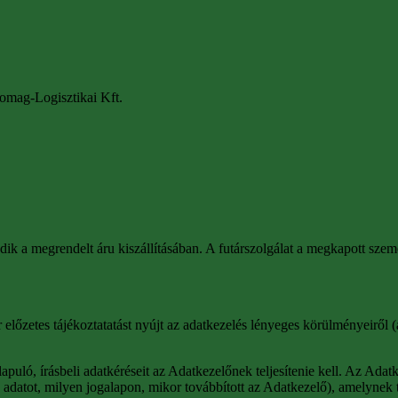
omag-Logisztikai Kft.
ik a megrendelt áru kiszállításában. A futárszolgálat a megkapott szem
őzetes tájékoztatatást nyújt az adatkezelés lényeges körülményeiről (ada
puló, írásbeli adatkéréseit az Adatkezelőnek teljesítenie kell. Az Adatk
datot, milyen jogalapon, mikor továbbított az Adatkezelő), amelynek ta