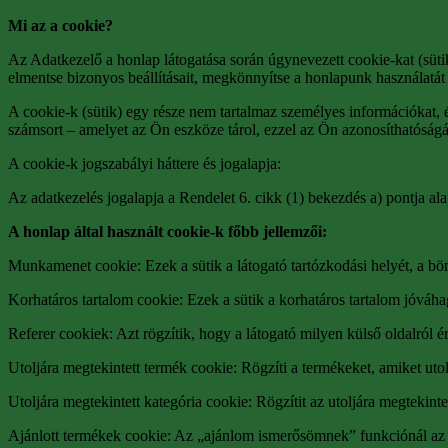
Mi az a cookie?
Az Adatkezelő a honlap látogatása során úgynevezett cookie-kat (süt
elmentse bizonyos beállításait, megkönnyítse a honlapunk használatát 
A cookie-k (sütik) egy része nem tartalmaz személyes információkat, é
számsort – amelyet az Ön eszköze tárol, ezzel az Ön azonosíthatóságát 
A cookie-k jogszabályi háttere és jogalapja:
Az adatkezelés jogalapja a Rendelet 6. cikk (1) bekezdés a) pontja al
A honlap által használt cookie-k főbb jellemzői:
Munkamenet cookie: Ezek a sütik a látogató tartózkodási helyét, a bö
Korhatáros tartalom cookie: Ezek a sütik a korhatáros tartalom jóváhagy
Referer cookiek: Azt rögzítik, hogy a látogató milyen külső oldalról ér
Utoljára megtekintett termék cookie: Rögzíti a termékeket, amiket utol
Utoljára megtekintett kategória cookie: Rögzítit az utoljára megtekinte
Ajánlott termékek cookie: Az „ajánlom ismerősömnek” funkciónál az ajá