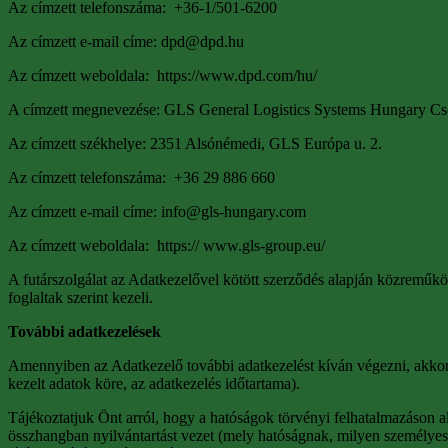
Az címzett telefonszáma: +36-1/501-6200
Az címzett e-mail címe: dpd@dpd.hu
Az címzett weboldala: https://www.dpd.com/hu/
A címzett megnevezése: GLS General Logistics Systems Hungary Cs
Az címzett székhelye: 2351 Alsónémedi, GLS Európa u. 2.
Az címzett telefonszáma: +36 29 886 660
Az címzett e-mail címe: info@gls-hungary.com
Az címzett weboldala: https:// www.gls-group.eu/
A futárszolgálat az Adatkezelővel kötött szerződés alapján közreműköd
foglaltak szerint kezeli.
További adatkezelések
Amennyiben az Adatkezelő további adatkezelést kíván végezni, akkor el
kezelt adatok köre, az adatkezelés időtartama).
Tájékoztatjuk Önt arról, hogy a hatóságok törvényi felhatalmazáson ala
összhangban nyilvántartást vezet (mely hatóságnak, milyen személyes a