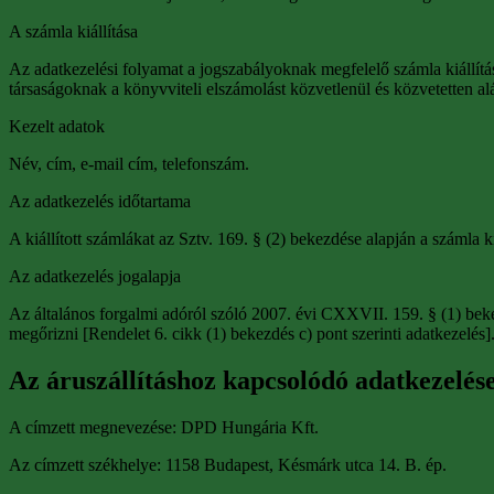
A számla kiállítása
Az adatkezelési folyamat a jogszabályoknak megfelelő számla kiállítása
társaságoknak a könyvviteli elszámolást közvetlenül és közvetetten al
Kezelt adatok
Név, cím, e-mail cím, telefonszám.
Az adatkezelés időtartama
A kiállított számlákat az Sztv. 169. § (2) bekezdése alapján a számla ki
Az adatkezelés jogalapja
Az általános forgalmi adóról szóló 2007. évi CXXVII. 159. § (1) bekez
megőrizni [Rendelet 6. cikk (1) bekezdés c) pont szerinti adatkezelés]
Az áruszállításhoz kapcsolódó adatkezelése
A címzett megnevezése: DPD Hungária Kft.
Az címzett székhelye: 1158 Budapest, Késmárk utca 14. B. ép.