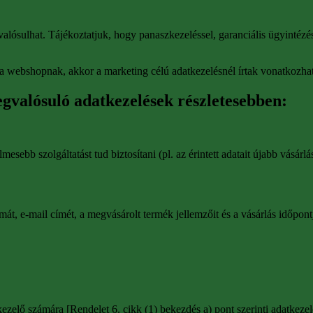
gvalósulhat. Tájékoztatjuk, hogy panaszkezeléssel, garanciális ügyintéz
 webshopnak, akkor a marketing célú adatkezelésnél írtak vonatkozha
egvalósuló adatkezelések részletesebben:
esebb szolgáltatást tud biztosítani (pl. az érintett adatait újabb vásár
t, e-mail címét, a megvásárolt termék jellemzőit és a vásárlás időpontj
zelő számára [Rendelet 6. cikk (1) bekezdés a) pont szerinti adatkezel