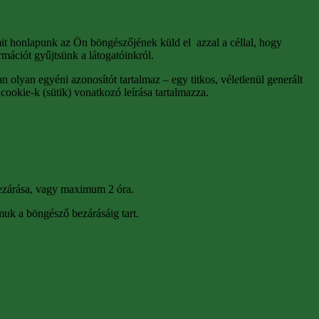
mit honlapunk az Ön böngészőjének küld el azzal a céllal, hogy
rmációt gyűjtsünk a látogatóinkról.
 olyan egyéni azonosítót tartalmaz – egy titkos, véletlenül generált
cookie-k (sütik) vonatkozó leírása tartalmazza.
 bezárása, vagy maximum 2 óra.
amuk a böngésző bezárásáig tart.