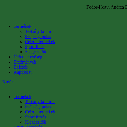
Fodor-Hegyi Andrea E
Termékek
Testsúly kontroll
Szépségápolás
Célzott termékek
Sport fittség
Kiegészítők
Üzleti lehetőség
Eredmények
Belépés
Kapcsolat
Kosár
Termékek
Testsúly kontroll
Szépségápolás
Célzott termékek
Sport fittség
Kiegészítők