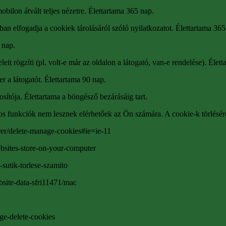
obilon átvált teljes nézetre. Élettartama 365 nap.
an elfogadja a cookiek tárolásáról szóló nyilatkozatot. Élettartama 365
 nap.
eleit rögzíti (pl. volt-e már az oldalon a látogató, van-e rendelése). Élet
er a látogatót. Élettartama 90 nap.
ítója. Élettartama a böngésző bezárásáig tart.
funkciók nem lesznek elérhetőek az Ön számára. A cookie-k törléséről 
rer/delete-manage-cookies#ie=ie-11
ebsites-store-on-your-computer
-sutik-torlese-szamito
bsite-data-sfri11471/mac
ge-delete-cookies