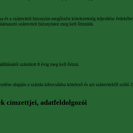
 és a számviteli bizonylat-megőrzési kötelezettség teljesítése érdekébe
átámasztó számviteli bizonylatot meg kell őrizniük.
állításától számított 8 évig meg kell őrizni.
dése alapján a számla kibocsátása kötelező és azt számvitelről szóló 2
.
k címzettjei, adatfeldolgozói