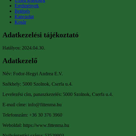
Üzleti lehetőség
Eredmények
Belépés
Kapcsolat
Kosár
Adatkezelési tájékoztató
Hatályos: 2024.04.30.
Adatkezelő
Név: Fodor-Hegyi Andrea E.V.
Székhely: 5000 Szolnok, Cserfa u.4.
Levelezési cím, panaszkezelés: 5000 Szolnok, Cserfa u.4.
E-mail címe: info@fittenma.hu
Telefonszám: +36 30 376 3960
Weboldal: https://www.fittenma.hu
Nyilvántartási száma: 53529903