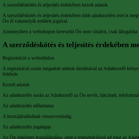
A szerződéskötés és teljesítés érdekében kezelt adatok
A szerződéskötés és teljesítés érdekében több adatkezelési eset is me
Ön él valamelyik említett jogával.
Amennyiben a webshopon keresztül Ön nem vásárol, csak látogatója a
A szerződéskötés és teljesítés érdekében m
Regisztráció a weboldalon
A regisztráció során megadott adatok tárolásával az Adatkezelő kényelm
feltétele
Kezelt adatok
Az adatkezelés során az Adatkezelő az Ön nevét, lakcímét, telefonszámá
Az adatkezelés időtartama
A hozzájárulásának visszavonásáig.
Az adatkezelés jogalapja
Az Ön önkéntes hozzájárulása, amit a regisztrációval ad meg az Adatke