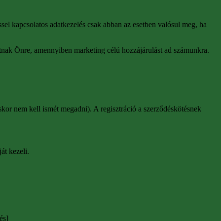
éssel kapcsolatos adatkezelés csak abban az esetben valósul meg, ha
tnak Önre, amennyiben marketing célú hozzájárulást ad számunkra.
láskor nem kell ismét megadni). A regisztráció a szerződéskötésnek
át kezeli.
és]