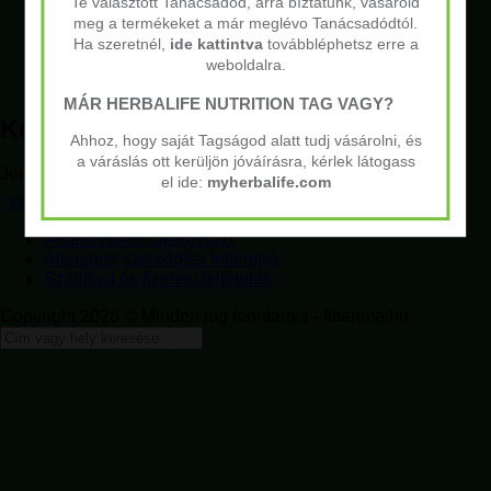
Üzleti lehetőség
Te választott Tanácsadód, arra bíztatunk, vásárold
Eredmények
meg a termékeket a már meglévo Tanácsadódtól.
Belépés
Ha szeretnél,
ide kattintva
továbbléphetsz erre a
Kapcsolat
weboldalra.
Kosár
MÁR HERBALIFE NUTRITION TAG VAGY?
Kosár
Ahhoz, hogy saját Tagságod alatt tudj vásárolni, és
a váráslás ott kerüljön jóváírásra, kérlek látogass
Jelenleg üres a bevásárlókosár.
el ide:
myherbalife.com
Vásárlás folytatása
Adatkezelési tájékoztató
Általános szerződési feltételek
Szállítási és fizetési feltételek
Copyright 2026 © Minden jog fenntartva - fittenma.hu