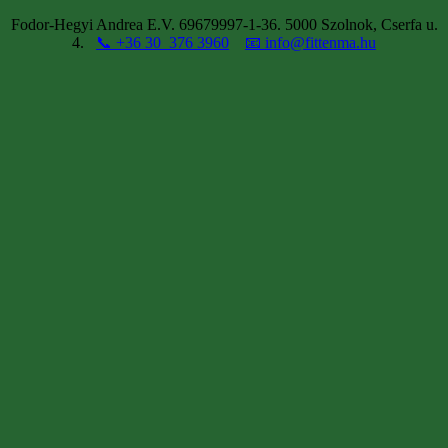
Fodor-Hegyi Andrea E.V. 69679997-1-36. 5000 Szolnok, Cserfa u.
4.
📞 +36 30 376 3960
📧 info@fittenma.hu