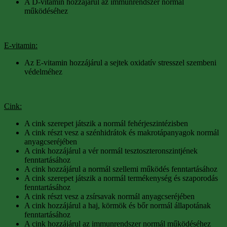
A D-vitamin hozzájárul az immunrendszer normál
működéséhez
E-vitamin:
Az E-vitamin hozzájárul a sejtek oxidatív stresszel szembeni
védelméhez
Cink:
A cink szerepet játszik a normál fehérjeszintézisben
A cink részt vesz a szénhidrátok és makrotápanyagok normál
anyagcseréjében
A cink hozzájárul a vér normál tesztoszteronszintjének
fenntartásához
A cink hozzájárul a normál szellemi működés fenntartásához
A cink szerepet játszik a normál termékenység és szaporodás
fenntartásához
A cink részt vesz a zsírsavak normál anyagcseréjében
A cink hozzájárul a haj, körmök és bőr normál állapotának
fenntartásához
A cink hozzájárul az immunrendszer normál működéséhez