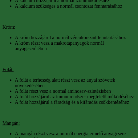
A kalcium hozzájárul a normál izomműködéshez
A kalcium szükséges a normál csontozat fenntartásához
Króm:
A króm hozzájárul a normál vércukorszint fenntartásához
A króm részt vesz a makrotápanyagok normál
anyagcseréjében
Folát:
A folát a terhesség alatt részt vesz az anyai szövetek
növekedésében
A folát részt vesz a normál aminosav-szintézisben
A folát hozzájárul az immunrendszer megfelelő működéséhez
A folát hozzájárul a fáradság és a kifáradás csökkentéséhez
Mangán:
A mangán részt vesz a normál energiatermelő anyagcsere