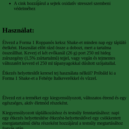
A cink hozzájárul a sejtek oxidatív stresszel szembeni
védelméhez
Használat:
Élvezd a Forma 1 Roppanós keksz Shake-et minden nap egy tápláló
ételként. Használat előtt rázd össze a dobozt, mert a tartalma
összeállhat. Keverj el két evőkanál (26 g) port 250 ml hideg
zsírszegény (1,5% zsírtartalmú) tejjel, vagy vegán és tejmentes
változatért keverd el 250 ml tápanyagokkal dúsított szójaitallal.
Étkezés helyettesítőt keresel tej használata nélkül? Próbáld ki a
Forma 1 Shake-et a Fehérje Italkeverékkel és vízzel.
Élvezd ezt a terméket egy kiegyensúlyozott, változatos étrend és egy
egészséges, aktív életmód részeként.
Kiegyensúlyozott táplálkozáshoz és testsúly fenntartásához: napi
egy étkezés helyettesítése étkezést-helyettesítővel egy csökkentett
energiatartalmú diéta részeként hozzájárul a testsúly megtartásához
fogyás után.