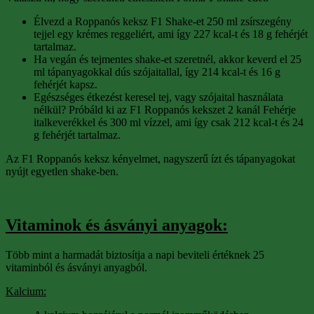
Élvezd a Roppanós keksz F1 Shake-et 250 ml zsírszegény
tejjel egy krémes reggeliért, ami így 227 kcal-t és 18 g fehérjét
tartalmaz.
Ha vegán és tejmentes shake-et szeretnél, akkor keverd el 25
ml tápanyagokkal dús szójaitallal, így 214 kcal-t és 16 g
fehérjét kapsz.
Egészséges étkezést keresel tej, vagy szójaital használata
nélkül? Próbáld ki az F1 Roppanós kekszet 2 kanál Fehérje
italkeverékkel és 300 ml vízzel, ami így csak 212 kcal-t és 24
g fehérjét tartalmaz.
Az F1 Roppanós keksz kényelmet, nagyszerű ízt és tápanyagokat
nyújt egyetlen shake-ben.
Vitaminok és ásványi anyagok:
Több mint a harmadát biztosítja a napi beviteli értéknek 25
vitaminból és ásványi anyagból.
Kalcium: