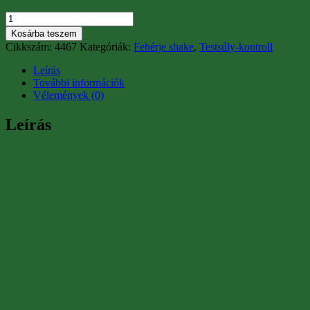
Herbalife
Formula
Kosárba teszem
1
Cikkszám:
4467
Kategóriák:
Fehérje shake
,
Testsúly-kontroll
Roppanós
Keksz
Leírás
-
További információk
550
Vélemények (0)
g
mennyiség
Leírás