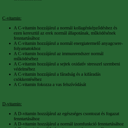
C-vitamin:
A C-vitamin hozzájárul a normál kollagénképződéshez és
ezen keresztül az erek normál állapotának, működésének
fenntartásához
A C-vitamin hozzájárul a normál energiatermelő anyagcsere-
folyamatokhoz
A C-vitamin hozzájárul az immunrendszer normál
működéséhez
A C-vitamin hozzájárul a sejtek oxidatív stresszel szembeni
védelméhez
A C-vitamin hozzájárul a fáradság és a kifáradás
csökkentéséhez
A C-vitamin fokozza a vas felszívódását
D-vitamin:
A D-vitamin hozzájárul az egészséges csontozat és fogazat
fenntartásához
A D-vitamin hozzájárul a normál izomfunkció fenntartásához