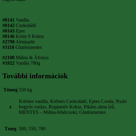
#0141
Vanília
#0142
Csokoládé
#0143
Eper
#0146
Krém S Keksz
#2790
Almáspite
#3118
Gluténmentes
#2100
Málna & Áfonya
#1922
Vanília 780g
További információk
Tömeg
550 kg
Krémes vanília, Krémes Csokoládé, Epres Csoda, Nyári
z
bogyós varázs, Roppanós Keksz, Pikáns alma ízű,
MENTES – Málna-fehércsoki, Gluténmentes
Tmeg
500, 550, 780