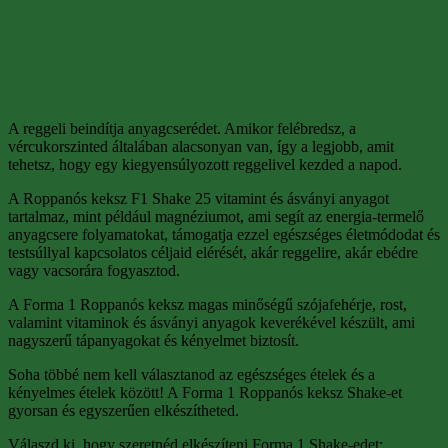
A reggeli beindítja anyagcserédet. Amikor felébredsz, a
vércukorszinted általában alacsonyan van, így a legjobb, amit
tehetsz, hogy egy kiegyensúlyozott reggelivel kezded a napod.
A Roppanós keksz F1 Shake 25 vitamint és ásványi anyagot
tartalmaz, mint például magnéziumot, ami segít az energia-termelő
anyagcsere folyamatokat, támogatja ezzel egészséges életmódodat és
testsúllyal kapcsolatos céljaid elérését, akár reggelire, akár ebédre
vagy vacsorára fogyasztod.
A Forma 1 Roppanós keksz magas minőségű szójafehérje, rost,
valamint vitaminok és ásványi anyagok keverékével készült, ami
nagyszerű tápanyagokat és kényelmet biztosít.
Soha többé nem kell választanod az egészséges ételek és a
kényelmes ételek között! A Forma 1 Roppanós keksz Shake-et
gyorsan és egyszerűen elkészítheted.
Válaszd ki, hogy szeretnéd elkészíteni Forma 1 Shake-edet: