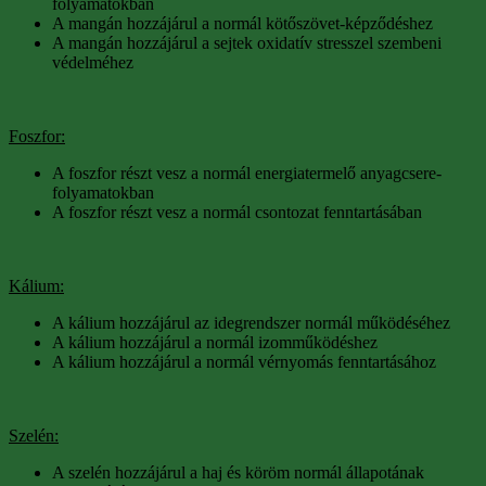
folyamatokban
A mangán hozzájárul a normál kötőszövet-képződéshez
A mangán hozzájárul a sejtek oxidatív stresszel szembeni
védelméhez
Foszfor:
A foszfor részt vesz a normál energiatermelő anyagcsere-
folyamatokban
A foszfor részt vesz a normál csontozat fenntartásában
Kálium:
A kálium hozzájárul az idegrendszer normál működéséhez
A kálium hozzájárul a normál izomműködéshez
A kálium hozzájárul a normál vérnyomás fenntartásához
Szelén:
A szelén hozzájárul a haj és köröm normál állapotának