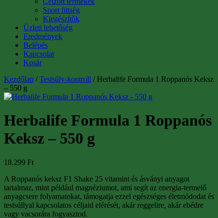
Célzott termékek
Sport fittség
Kiegészítők
Üzleti lehetőség
Eredmények
Belépés
Kapcsolat
Kosár
Kezdőlap
/
Testsúly-kontroll
/ Herbalife Formula 1 Roppanós Keksz
– 550 g
Herbalife Formula 1 Roppanós
Keksz – 550 g
18.299
Ft
A Roppanós keksz F1 Shake 25 vitamint és ásványi anyagot
tartalmaz, mint például magnéziumot, ami segít az energia-termelő
anyagcsere folyamatokat, támogatja ezzel egészséges életmódodat és
testsúllyal kapcsolatos céljaid elérését, akár reggelire, akár ebédre
vagy vacsorára fogyasztod.