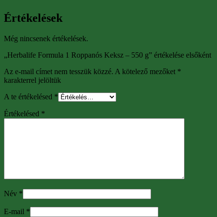
Értékelések
Még nincsenek értékelések.
„Herbalife Formula 1 Roppanós Keksz – 550 g” értékelése elsőként
Az e-mail címet nem tesszük közzé.
A kötelező mezőket
*
karakterrel jelöltük
A te értékelésed
*
Értékelésed
*
Név
*
E-mail
*