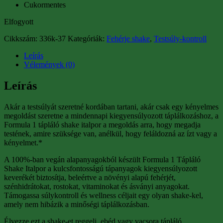
Cukormentes
Elfogyott
Cikkszám:
336k-37
Kategóriák:
Fehérje shake
,
Testsúly-kontroll
Leírás
Vélemények (0)
Leírás
Akár a testsúlyát szeretné kordában tartani, akár csak egy kényelmes
megoldást szeretne a mindennapi kiegyensúlyozott táplálkozáshoz, a
Formula 1 tápláló shake italpor a megoldás arra, hogy megadja
testének, amire szüksége van, anélkül, hogy feláldozná az ízt vagy a
kényelmet.*
A 100%-ban vegán alapanyagokból készült Formula 1 Tápláló
Shake Italpor a kulcsfontosságú tápanyagok kiegyensúlyozott
keverékét biztosítja, beleértve a növényi alapú fehérjét,
szénhidrátokat, rostokat, vitaminokat és ásványi anyagokat.
Támogassa súlykontroll és wellness céljait egy olyan shake-kel,
amely nem hibázik a minőségi táplálkozásban.
Élvezze ezt a shake-et reggeli, ebéd vagy vacsora tápláló