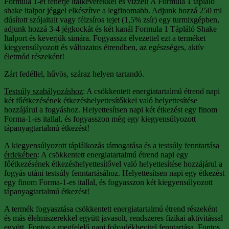
Formula 1-et fehérje italkeverékkel és vízzel! A Formula 1 tápláló
shake italpor jéggel elkészítve a legfinomabb. Adjunk hozzá 250 ml
dúsított szójaitalt vagy félzsíros tejet (1,5% zsír) egy turmixgépben,
adjunk hozzá 3-4 jégkockát és két kanál Formula 1 Tápláló Shake
Italport és keverjük simára. Fogyassza élvezettel ezt a terméket
kiegyensúlyozott és változatos étrendben, az egészséges, aktív
életmód részeként!
Zárt fedéllel, hűvös, száraz helyen tartandó.
Testsúly szabályozáshoz
: A csökkentett energiatartalmú étrend napi
két főétkezésének étkezéshelyettesítőkkel való helyettesítése
hozzájárul a fogyáshoz. Helyettesítsen napi két étkezést egy finom
Forma-1-es itallal, és fogyasszon még egy kiegyensúlyozott
tápanyagtartalmú étkezést!
A kiegyensúlyozott táplálkozás támogatása és a testsúly fenntartása
érdekében
: A csökkentett energiatartalmú étrend napi egy
főétkezésének étkezéshelyettesítővel való helyettesítése hozzájárul a
fogyás utáni testsúly fenntartásához. Helyettesítsen napi egy étkezést
egy finom Forma-1-es itallal, és fogyasszon két kiegyensúlyozott
tápanyagtartalmú étkezést!
A termék fogyasztása csökkentett energiatartalmú étrend részeként
és más élelmiszerekkel együtt javasolt, rendszeres fizikai aktivitással
együtt. Fontos a megfelelő napi folyadékbevitel fenntartása. Fontos,