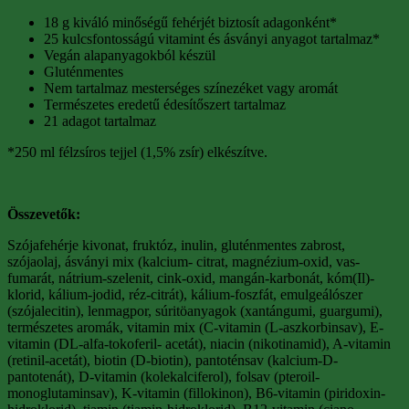
18 g kiváló minőségű fehérjét biztosít adagonként*
25 kulcsfontosságú vitamint és ásványi anyagot tartalmaz*
Vegán alapanyagokból készül
Gluténmentes
Nem tartalmaz mesterséges színezéket vagy aromát
Természetes eredetű édesítőszert tartalmaz
21 adagot tartalmaz
*250 ml félzsíros tejjel (1,5% zsír) elkészítve.
Összevetők:
Szójafehérje kivonat, fruktóz, inulin, gluténmentes zabrost,
szójaolaj, ásványi mix (kalcium- citrat, magnézium-oxid, vas-
fumarát, nátrium-szelenit, cink-oxid, mangán-karbonát, kóm(Il)-
klorid, kálium-jodid, réz-citrát), kálium-foszfát, emulgeálószer
(szójalecitin), lenmagpor, súritöanyagok (xantángumi, guargumi),
természetes aromák, vitamin mix (C-vitamin (L-aszkorbinsav), E-
vitamin (DL-alfa-tokoferil- acetát), niacin (nikotinamid), A-vitamin
(retinil-acetát), biotin (D-biotin), pantoténsav (kalcium-D-
pantotenát), D-vitamin (kolekalciferol), folsav (pteroil-
monoglutaminsav), K-vitamin (fillokinon), B6-vitamin (piridoxin-