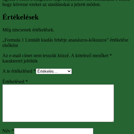
hogy kövesse ezeket az utasításokat a jelzett módon.
Értékelések
Még nincsenek értékelések.
„Formula 1 Limitált kiadás fehérje ananászos-kókuszos” értékelése
elsőként
Az e-mail címet nem tesszük közzé.
A kötelező mezőket
*
karakterrel jelöltük
A te értékelésed
*
Értékelésed
*
Név
*