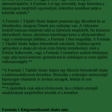
alternatívájaként. A Formula 1-et úgy terveztük, hogy biztosítsa a
tápanyagok megfelelő egyensúlyát, miközben kordában tartja a
kalóriák számát.*
A Formula 1 Tápláló Shake Italport pontosan úgy illesztheti be az
életstílusába, ahogyan Önnek arra szüksége van. A változatos
ízekből biztosan mindenki talál az ízlésének megfelelőt. Ha könnyen
elkészíthető, finom, útközbeni lehetőséget keres a súlykontrollhoz
vagy a mindennapi jólléthez, a Formula 1-ben megtalálja. A Formula
1 Tápláló Shake Italpor hihetetlenül sokoldalú. Alakítsa egyéni
igényeihez a shake-jét olyan extra fehérje termékekkel, mint a
Fehérje Italkeverék, vagy a Formula 3 személyre szabott fehérjepor,
vagy adja hozzá kedvenc gyümölcseit és zöldségeit az extra tápláló
változatosságért.**
*A Formula 1 Tápláló Shake Italpor egy étkezést helyettesítő shake
a kalóriaszabályozott étrendhez. Biztosítja a szükséges mennyiségű
tápanyagot vitaminok és ásványi anyagok, fehérje és rost
formájában.
**A tápértékek csak akkor érvényesek, ha a címkén szereplő
utasításoknak megfelelően készítik el a terméket.
Formula 1 Kiegyensúlyozott shake mix: