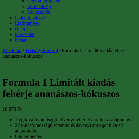
Célzott termékek
Sport fittség
Kiegészítők
Üzleti lehetőség
Eredmények
Belépés
Kapcsolat
Kosár
Kezdőlap
/
Testsúly-kontroll
/ Formula 1 Limitált kiadás fehérje
ananászos-kókuszos
Formula 1 Limitált kiadás
fehérje ananászos-kókuszos
18.873
Ft
15 g kiváló minőségű növényi fehérjét tartalmaz adagonként
22 kulcsfontosságú vitamint és ásványi anyagot biztosít
adagonként
Gluténmentes