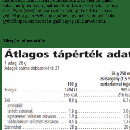
hidroklorid), tiamin (tiamin-hidroklorid), B12-vitamin (ciano-
kobalamin), riboflavin), nátrium-klorid, szinezék (béta-karotin),
édesítöszer (stéviából származó szteviol-glikozidok), papaya
gyümölspor, petrezselyempor, áfonya gyümölcspor, gránátalma
gyümölcspor, csomósodást gátló anyag (silicium-dioxid).
Allergén információk: