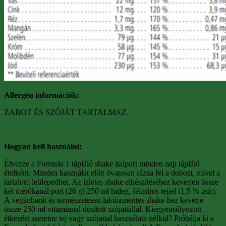
Allergén információk:
ZABOT ÉS SZÓJÁT TARTALMAZ.
Hogyan kell használni:
Élvezze a Formula 1 tápláló shake italport minden nap tápláló
ételként. Minden használat előtt óvatosan rázza fel a dobozt, mivel a
tartalom leülepedhet. Az ízletes shake elkészítéséhez keverjen össze
két mérőkanál port (26 g) 250 ml hideg, félzsíros tejjel (1,5 % zsír).
A vegánbarát és természetesen laktózmentes shake-hez keverje
össze 250 ml vitaminnal dúsított szójaitallal. Kiegyensúlyozott
étkezést szeretne tej vagy szójaital használata nélkül? Próbálja ki a