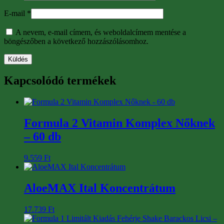
E-mail
*
A nevem, e-mail címem, és weboldalcímem mentése a
böngészőben a következő hozzászólásomhoz.
Kapcsolódó termékek
Formula 2 Vitamin Komplex Nőknek
– 60 db
9.559
Ft
AloeMAX Ital Koncentrátum
17.739
Ft