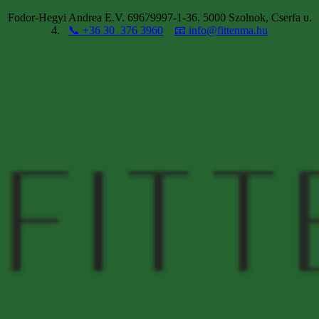
Fodor-Hegyi Andrea E.V. 69679997-1-36. 5000 Szolnok, Cserfa u.
4.
📞 +36 30 376 3960
📧 info@fittenma.hu