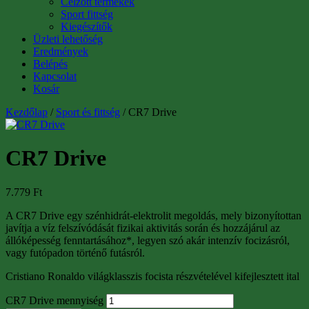
Célzott termékek
Sport fittség
Kiegészítők
Üzleti lehetőség
Eredmények
Belépés
Kapcsolat
Kosár
Kezdőlap
/
Sport és fittség
/ CR7 Drive
CR7 Drive
7.779
Ft
A CR7 Drive egy szénhidrát-elektrolit megoldás, mely bizonyítottan
javítja a víz felszívódását fizikai aktivitás során és hozzájárul az
állóképesség fenntartásához*, legyen szó akár intenzív focizásról,
vagy futópadon történő futásról.
Cristiano Ronaldo világklasszis focista részvételével kifejlesztett ital
CR7 Drive mennyiség