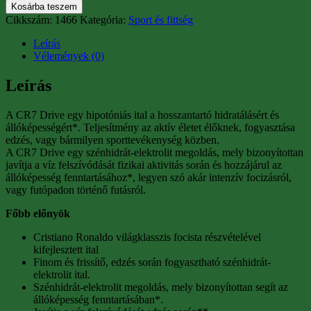
Kosárba teszem
Cikkszám:
1466
Kategória:
Sport és fittség
Leírás
Vélemények (0)
Leírás
A CR7 Drive egy hipotóniás ital a hosszantartó hidratálásért és
állóképességért*. Teljesítmény az aktív életet élőknek, fogyasztása
edzés, vagy bármilyen sporttevékenység közben.
A CR7 Drive egy szénhidrát-elektrolit megoldás, mely bizonyítottan
javítja a víz felszívódását fizikai aktivitás során és hozzájárul az
állóképesség fenntartásához*, legyen szó akár intenzív focizásról,
vagy futópadon történő futásról.
Főbb előnyök
Cristiano Ronaldo világklasszis focista részvételével
kifejlesztett ital
Finom és frissítő, edzés során fogyasztható szénhidrát-
elektrolit ital.
Szénhidrát-elektrolit megoldás, mely bizonyítottan segít az
állóképesség fenntartásában*.