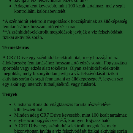
Javítja a víz felszívódását edzés során**
Adagonként kevesebb, mint 100 kcalt tartalmaz, mely segít
kontrollálni kalóriabevitelét
*A szénhidrát-elektrolit megoldások hozzájárulnak az állóképesség
fenntartásához hosszantartó edzés során
**A szénhidrát-elektrolit megoldások javítják a víz felszívódását
fizikai aktivitás során.
Termékleírás
A CR7 Drive egy szénhidrát-elektrolit ital, mely hozzájárul az
állóképesség fenntartásához hosszantartó edzés során. Fogyasztása
sportolás vagy edzés alatt tökéletes. Olyan szénhidrát-elektrolit
megoldás, mely bizonyítottan javítja a víz felszívódását fizikai
aktivitás során és segít fenntartani az állóképességet*, legyen szó
egy akár egy intenzív futballjátékról vagy futásról.
Tények
Cristiano Ronaldo világklasszis focista részvételével
kifejlesztett ital
Minden adag CR7 Drive kevesebb, mint 100 kcalt tartalmaz
enyhe acai bogyós ízesítésű, könnyen fogyasztható
A CR7 Drive egy szénhidrát-elektrolit megoldás, mely
bizonyítottan javítja a víz felszívódását fizikai aktivitás során