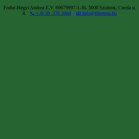
Fodor-Hegyi Andrea E.V. 69679997-1-36. 5000 Szolnok, Cserfa u.
4.
📞 +36 30 376 3960
📧 info@fittenma.hu