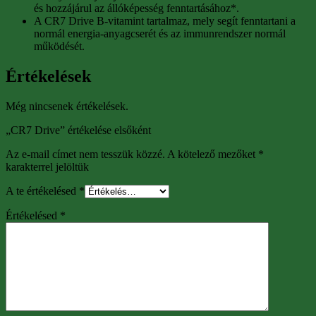
és hozzájárul az állóképesség fenntartásához*.
A CR7 Drive B-vitamint tartalmaz, mely segít fenntartani a
normál energia-anyagcserét és az immunrendszer normál
működését.
Értékelések
Még nincsenek értékelések.
„CR7 Drive” értékelése elsőként
Az e-mail címet nem tesszük közzé.
A kötelező mezőket
*
karakterrel jelöltük
A te értékelésed
*
Értékelésed
*