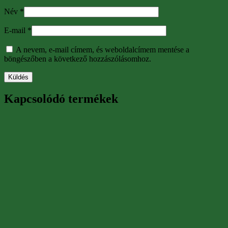
Név
*
E-mail
*
A nevem, e-mail címem, és weboldalcímem mentése a
böngészőben a következő hozzászólásomhoz.
Kapcsolódó termékek