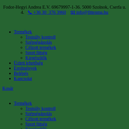
Fodor-Hegyi Andrea E.V. 69679997-1-36. 5000 Szolnok, Cserfa u.
4.
📞 +36 30 376 3960
📧 info@fittenma.hu
Termékek
Testsúly kontroll
Szépségápolás
Célzott termékek
Sport fittség
Kiegészítők
Üzleti lehetőség
Eredmények
Belépés
Kapcsolat
Kosár
Termékek
Testsúly kontroll
Szépségápolás
Célzott termékek
Sport fittség