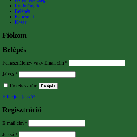
Üzleti lehetőség
Eredmények
Belépés
Kapcsolat
Kosár
Fiókom
Belépés
Kötelező
Felhasználónév vagy Email cím
*
Kötelező
Jelszó
*
Emlékezz rám
Belépés
Elfelejtett jelszó?
Regisztráció
Kötelező
E-mail cím
*
Kötelező
Jelszó
*