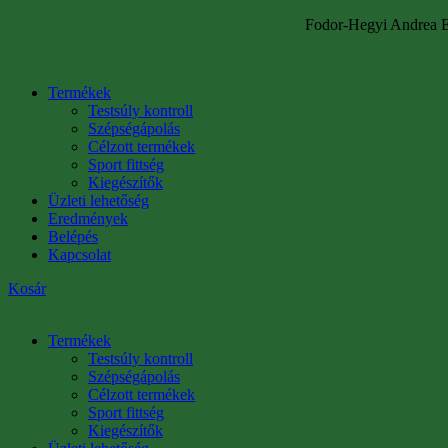
Fodor-Hegyi Andrea E
Termékek
Testsúly kontroll
Szépségápolás
Célzott termékek
Sport fittség
Kiegészítők
Üzleti lehetőség
Eredmények
Belépés
Kapcsolat
Kosár
Termékek
Testsúly kontroll
Szépségápolás
Célzott termékek
Sport fittség
Kiegészítők