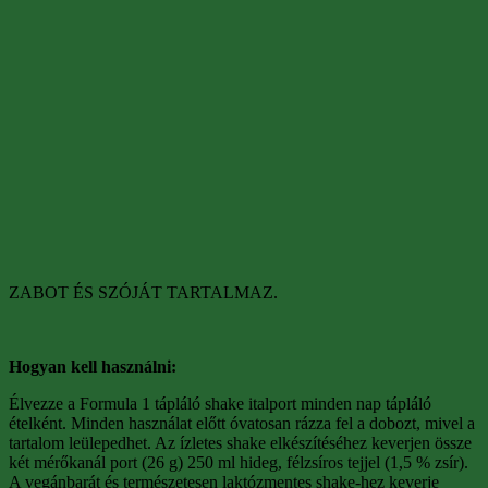
ZABOT ÉS SZÓJÁT TARTALMAZ.
Hogyan kell használni:
Élvezze a Formula 1 tápláló shake italport minden nap tápláló
ételként. Minden használat előtt óvatosan rázza fel a dobozt, mivel a
tartalom leülepedhet. Az ízletes shake elkészítéséhez keverjen össze
két mérőkanál port (26 g) 250 ml hideg, félzsíros tejjel (1,5 % zsír).
A vegánbarát és természetesen laktózmentes shake-hez keverje