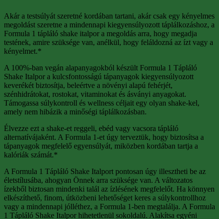
Akár a testsúlyát szeretné kordában tartani, akár csak egy kényelmes
megoldást szeretne a mindennapi kiegyensúlyozott táplálkozáshoz, a
Formula 1 tápláló shake italpor a megoldás arra, hogy megadja
testének, amire szüksége van, anélkül, hogy feláldozná az ízt vagy a
kényelmet.*
A 100%-ban vegán alapanyagokból készült Formula 1 Tápláló
Shake Italpor a kulcsfontosságú tápanyagok kiegyensúlyozott
keverékét biztosítja, beleértve a növényi alapú fehérjét,
szénhidrátokat, rostokat, vitaminokat és ásványi anyagokat.
Támogassa súlykontroll és wellness céljait egy olyan shake-kel,
amely nem hibázik a minőségi táplálkozásban.
Élvezze ezt a shake-et reggeli, ebéd vagy vacsora tápláló
alternatívájaként. A Formula 1-et úgy terveztük, hogy biztosítsa a
tápanyagok megfelelő egyensúlyát, miközben kordában tartja a
kalóriák számát.*
A Formula 1 Tápláló Shake Italport pontosan úgy illesztheti be az
életstílusába, ahogyan Önnek arra szüksége van. A változatos
ízekből biztosan mindenki talál az ízlésének megfelelőt. Ha könnyen
elkészíthető, finom, útközbeni lehetőséget keres a súlykontrollhoz
vagy a mindennapi jólléthez, a Formula 1-ben megtalálja. A Formula
1 Tápláló Shake Italpor hihetetlenül sokoldalú. Alakítsa egyéni