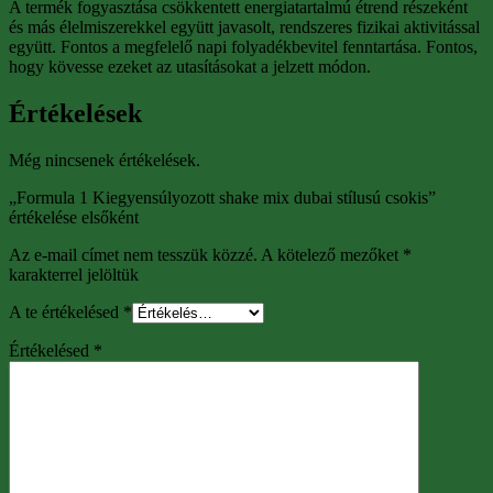
A termék fogyasztása csökkentett energiatartalmú étrend részeként
és más élelmiszerekkel együtt javasolt, rendszeres fizikai aktivitással
együtt. Fontos a megfelelő napi folyadékbevitel fenntartása. Fontos,
hogy kövesse ezeket az utasításokat a jelzett módon.
Értékelések
Még nincsenek értékelések.
„Formula 1 Kiegyensúlyozott shake mix dubai stílusú csokis”
értékelése elsőként
Az e-mail címet nem tesszük közzé.
A kötelező mezőket
*
karakterrel jelöltük
A te értékelésed
*
Értékelésed
*