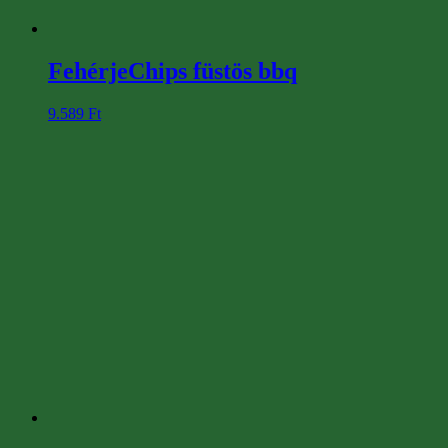
FehérjeChips füstös bbq
9.589
Ft