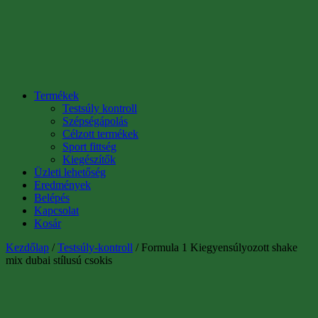
Termékek
Testsúly kontroll
Szépségápolás
Célzott termékek
Sport fittség
Kiegészítők
Üzleti lehetőség
Eredmények
Belépés
Kapcsolat
Kosár
Kezdőlap
/
Testsúly-kontroll
/ Formula 1 Kiegyensúlyozott shake
mix dubai stílusú csokis