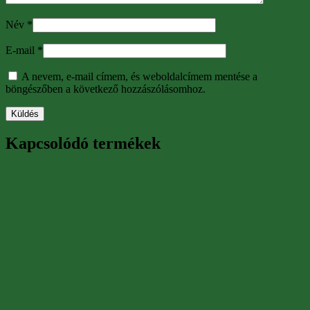
Név
*
E-mail
*
A nevem, e-mail címem, és weboldalcímem mentése a
böngészőben a következő hozzászólásomhoz.
Kapcsolódó termékek