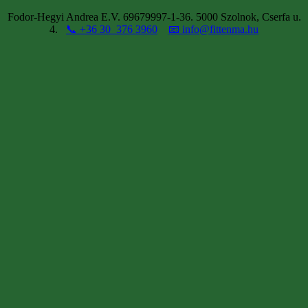
Fodor-Hegyi Andrea E.V. 69679997-1-36. 5000 Szolnok, Cserfa u.
4.
📞 +36 30 376 3960
📧 info@fittenma.hu