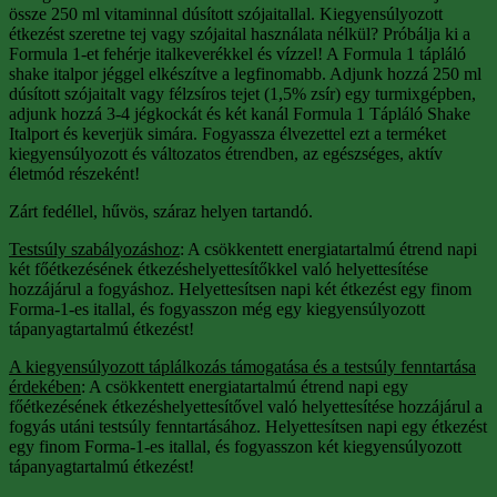
össze 250 ml vitaminnal dúsított szójaitallal. Kiegyensúlyozott
étkezést szeretne tej vagy szójaital használata nélkül? Próbálja ki a
Formula 1-et fehérje italkeverékkel és vízzel! A Formula 1 tápláló
shake italpor jéggel elkészítve a legfinomabb. Adjunk hozzá 250 ml
dúsított szójaitalt vagy félzsíros tejet (1,5% zsír) egy turmixgépben,
adjunk hozzá 3-4 jégkockát és két kanál Formula 1 Tápláló Shake
Italport és keverjük simára. Fogyassza élvezettel ezt a terméket
kiegyensúlyozott és változatos étrendben, az egészséges, aktív
életmód részeként!
Zárt fedéllel, hűvös, száraz helyen tartandó.
Testsúly szabályozáshoz
: A csökkentett energiatartalmú étrend napi
két főétkezésének étkezéshelyettesítőkkel való helyettesítése
hozzájárul a fogyáshoz. Helyettesítsen napi két étkezést egy finom
Forma-1-es itallal, és fogyasszon még egy kiegyensúlyozott
tápanyagtartalmú étkezést!
A kiegyensúlyozott táplálkozás támogatása és a testsúly fenntartása
érdekében
: A csökkentett energiatartalmú étrend napi egy
főétkezésének étkezéshelyettesítővel való helyettesítése hozzájárul a
fogyás utáni testsúly fenntartásához. Helyettesítsen napi egy étkezést
egy finom Forma-1-es itallal, és fogyasszon két kiegyensúlyozott
tápanyagtartalmú étkezést!