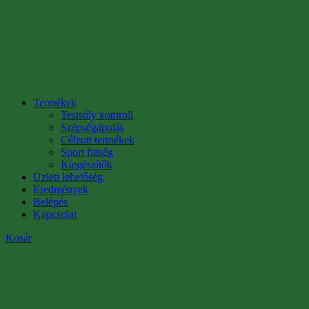
Termékek
Testsúly kontroll
Szépségápolás
Célzott termékek
Sport fittség
Kiegészítők
Üzleti lehetőség
Eredmények
Belépés
Kapcsolat
Kosár