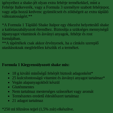
igényeihez a shake-jét olyan extra fehérje termékekkel, mint a
Fehérje Italkeverék, vagy a Formula 3 személyre szabott fehérjepor,
vagy adja hozzá kedvenc gyümölcseit és zöldségeit az extra tápláló
változatosságért.**
*A Formula 1 Tápláló Shake Italpor egy étkezést helyettesítő shake
a kalóriaszabályozott étrendhez. Biztosítja a szükséges mennyiségű
tápanyagot vitaminok és ásványi anyagok, fehérje és rost
formájában.
**A tápértékek csak akkor érvényesek, ha a címkén szereplő
utasításoknak megfelelően készítik el a terméket.
Formula 1 Kiegyensúlyozott shake mix:
18 g kiváló minőségű fehérjét biztosít adagonként*
25 kulcsfontosságú vitamint és ásványi anyagot tartalmaz*
Vegán alapanyagokból készül
Gluténmentes
Nem tartalmaz mesterséges színezéket vagy aromát
Természetes eredetű édesítőszert tartalmaz
21 adagot tartalmaz
*250 ml félzsíros tejjel (1,5% zsír) elkészítve.