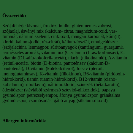
Összevetők:
Szójafehérje kivonat, fruktóz, inulin, gluténmentes zabrost,
szójaolaj, ásványi mix (kalcium- citrat, magnézium-oxid, vas-
fumarát, nátrium-szelenit, cink-oxid, mangán-karbonát, kóm(Il)-
klorid, kálium-jodid, réz-citrát), kálium-foszfát, emulgeálószer
(szójalecitin), lenmagpor, súritöanyagok (xantángumi, guargumi),
természetes aromák, vitamin mix (C-vitamin (L-aszkorbinsav), E-
vitamin (DL-alfa-tokoferil- acetát), niacin (nikotinamid), A-vitamin
(retinil-acetát), biotin (D-biotin), pantoténsav (kalcium-D-
pantotenát), D-vitamin (kolekalciferol), folsav (pteroil-
monoglutaminsav), K-vitamin (fillokinon), B6-vitamin (piridoxin-
hidroklorid), tiamin (tiamin-hidroklorid), B12-vitamin (ciano-
kobalamin), riboflavin), nátrium-klorid, szinezék (béta-karotin),
édesítöszer (stéviából származó szteviol-glikozidok), papaya
gyümölspor, petrezselyempor, áfonya gyümölcspor, gránátalma
gyümölcspor, csomósodást gátló anyag (silicium-dioxid).
Allergén információk: