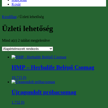
Kosár
Kezdőlap
/ Üzleti lehetőség
Üzleti lehetőség
Mind a(z) 2 találat megjelenítve
HMP – Herbalife Belépő Csomag
19.715
Ft
Újragondolt próbacsomag
1.732
Ft