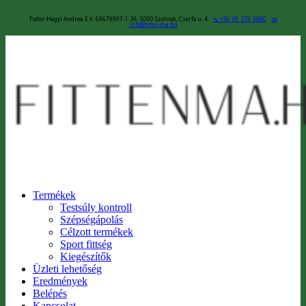
Fodor-Hegyi Andrea E.V. 69679997-1-36. 5000 Szolnok, Cserfa u. 4.
📞 +36 30 376 3960
📧
info@fittenma.hu
Termékek
Testsúly kontroll
Szépségápolás
Célzott termékek
Sport fittség
Kiegészítők
Üzleti lehetőség
Eredmények
Belépés
Kapcsolat